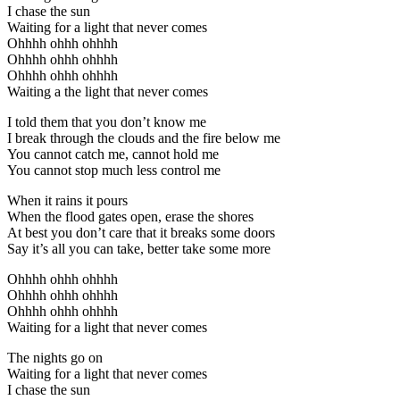
I chase the sun
Waiting for a light that never comes
Ohhhh ohhh ohhhh
Ohhhh ohhh ohhhh
Ohhhh ohhh ohhhh
Waiting a the light that never comes
I told them that you don’t know me
I break through the clouds and the fire below me
You cannot catch me, cannot hold me
You cannot stop much less control me
When it rains it pours
When the flood gates open, erase the shores
At best you don’t care that it breaks some doors
Say it’s all you can take, better take some more
Ohhhh ohhh ohhhh
Ohhhh ohhh ohhhh
Ohhhh ohhh ohhhh
Waiting for a light that never comes
The nights go on
Waiting for a light that never comes
I chase the sun