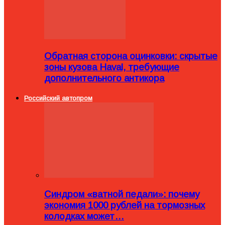
Обратная сторона оцинковки: скрытые
зоны кузова Haval, требующие
дополнительного антикора
Российский автопром
Синдром «ватной педали»: почему
экономия 1000 рублей на тормозных
колодках может…