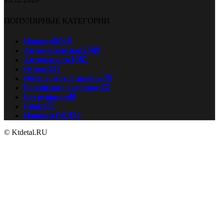
ПОПУЛЯРНЫЕ КАТЕГОРИИ
Новости
5068
Автомастерская
2343
Автоновости
1081
Отдых
127
Обзоры и тест драйвы
78
Российский автопром
52
Без рубрики
48
Спорт
37
Новости ПДД
35
© Ktdetal.RU