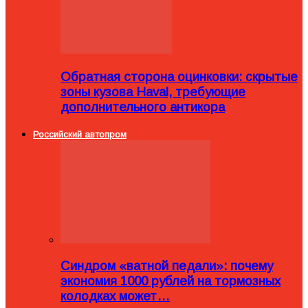
Обратная сторона оцинковки: скрытые
зоны кузова Haval, требующие
дополнительного антикора
Российский автопром
Синдром «ватной педали»: почему
экономия 1000 рублей на тормозных
колодках может…