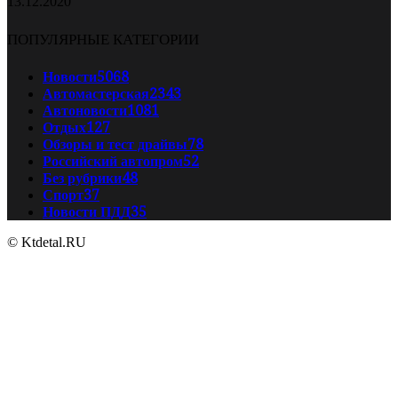
13.12.2020
ПОПУЛЯРНЫЕ КАТЕГОРИИ
Новости
5068
Автомастерская
2343
Автоновости
1081
Отдых
127
Обзоры и тест драйвы
78
Российский автопром
52
Без рубрики
48
Спорт
37
Новости ПДД
35
© Ktdetal.RU