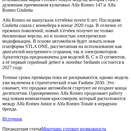
духовным преемником культовых Alfa Romeo 147 и Alfa
Romeo Giulietta
Alfa Romeo не выпускала хэтчбеки почти 6 лет. Последняя
Giulietta сошла с конвейера в конце 2020 года. В отличие от
прежних поколений, новый хэтчбек получит не только
бензиновые версии, но и полностью электрические
модификации. В основе автомобиля будет лежать новая
платформа STLA ONE, рассчитанная на использование как
двигателей внутреннего сгорания, так и электромоторов.
Архитектура предназначена для моделей B, C и D сегментов,
а её первый серийный дебют в линейке Stellantis состоится в
2027 году.
Точные сроки премьеры пока не раскрываются, однако модель
уже включена в стратегический план Fastlane 2030. Это
означает, что продажи автомобиля стартуют не позднее конца
десятилетия. Одновременно Alfa Romeo продолжает работу
над новым компактным кроссовером, который расположится
между Alfa Romeo Junior и Alfa Romeo Tonale в иерархии
бренда.
Источник
Предыдущая статья
Минтранс готовит возможность