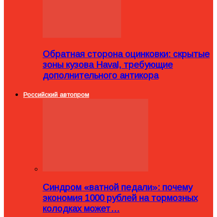
Обратная сторона оцинковки: скрытые
зоны кузова Haval, требующие
дополнительного антикора
Российский автопром
Синдром «ватной педали»: почему
экономия 1000 рублей на тормозных
колодках может…