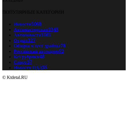
ПОПУЛЯРНЫЕ КАТЕГОРИИ
Новости
5068
Автомастерская
2343
Автоновости
1081
Отдых
127
Обзоры и тест драйвы
78
Российский автопром
52
Без рубрики
48
Спорт
37
Новости ПДД
35
© Ktdetal.RU