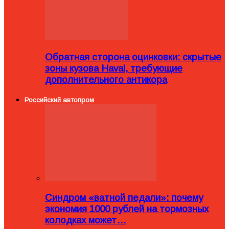
Обратная сторона оцинковки: скрытые
зоны кузова Haval, требующие
дополнительного антикора
Российский автопром
Синдром «ватной педали»: почему
экономия 1000 рублей на тормозных
колодках может…