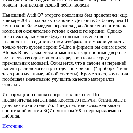
модели, подтвердив скорый дебют модели
Нынешний Audi Q7 второго поколения был представлен еще
в январе 2015 года на автосалоне в Детройте. За более, чем 11
лет на конвейере модель пережила два обновления, и теперь
компания окончательно готова к смене генерации. Однако
пока неясно, насколько будут сильные изменения во
внешности. На единственном изображении можно увидеть
только часть кузова версии S-Line в фирменном синем цвете
Alopias Blue. Также можно заметить традиционные дверные
ручки, что сегодня становится редкостью даже среди
премиальных моделей. Ожидается, что в салоне на передней
панели расположится три отдельных экрана (“приборка” и два
тачскрина мультимедийной системы). Кроме этого, компания
пообещала значительно улучшить качество материалов
отделки.
Информации о силовых агрегатах пока нет. По
предварительным данным, кроссовер получит бензиновые и
дизельные двигатели V6. В перспективе возможен выход
спортивной версии SQ7 с мотором V8 и перезаряжаемого
гибрида.
Источник