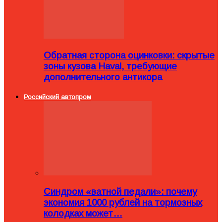
Обратная сторона оцинковки: скрытые
зоны кузова Haval, требующие
дополнительного антикора
Российский автопром
Синдром «ватной педали»: почему
экономия 1000 рублей на тормозных
колодках может…