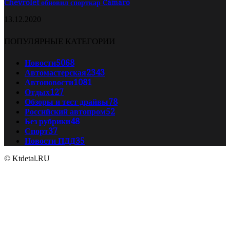
Chevrolet обновил спорткар Camaro
13.12.2020
ПОПУЛЯРНЫЕ КАТЕГОРИИ
Новости
5068
Автомастерская
2343
Автоновости
1081
Отдых
127
Обзоры и тест драйвы
78
Российский автопром
52
Без рубрики
48
Спорт
37
Новости ПДД
35
© Ktdetal.RU