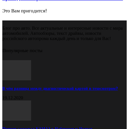
Это Вам пригодится!
Блог про авто. Все актуальные и интересные новости с мира
автомобилей. Автообзоры, текст драйвы, новости
российского автопрома каждый день и только для Вас!
Популярные посты
В чём разница между диагностической картой и техосмотром?
19.12.2020
Прицеп самосвал КАМАЗ в Набережных Челнах