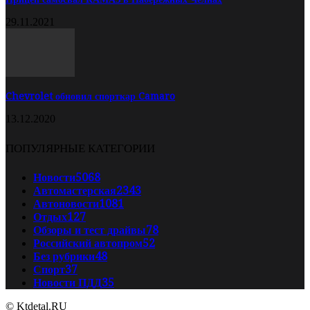
29.11.2021
Chevrolet обновил спорткар Camaro
13.12.2020
ПОПУЛЯРНЫЕ КАТЕГОРИИ
Новости
5068
Автомастерская
2343
Автоновости
1081
Отдых
127
Обзоры и тест драйвы
78
Российский автопром
52
Без рубрики
48
Спорт
37
Новости ПДД
35
© Ktdetal.RU