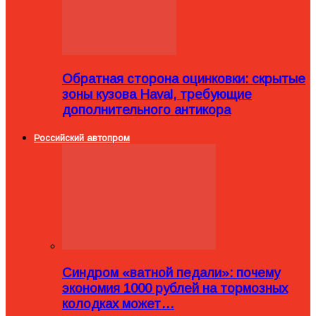
Обратная сторона оцинковки: скрытые
зоны кузова Haval, требующие
дополнительного антикора
Российский автопром
Синдром «ватной педали»: почему
экономия 1000 рублей на тормозных
колодках может…