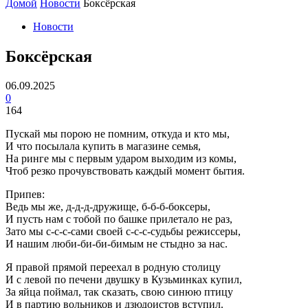
Домой
Новости
Боксёрская
Новости
Боксёрская
06.09.2025
0
164
Пускай мы порою не помним, откуда и кто мы,
И что посылала купить в магазине семья,
На ринге мы с первым ударом выходим из комы,
Чтоб резко прочувствовать каждый момент бытия.
Припев:
Ведь мы же, д-д-д-дружище, б-б-б-боксеры,
И пусть нам с тобой по башке прилетало не раз,
Зато мы с-с-с-сами своей с-с-с-судьбы режиссеры,
И нашим люби-би-би-бимым не стыдно за нас.
Я правой прямой переехал в родную столицу
И с левой по печени двушку в Кузьминках купил,
За яйца поймал, так сказать, свою синюю птицу
И в партию вольников и дзюдоистов вступил.