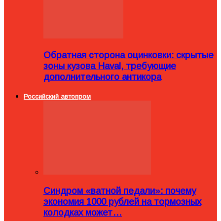
Обратная сторона оцинковки: скрытые
зоны кузова Haval, требующие
дополнительного антикора
Российский автопром
Синдром «ватной педали»: почему
экономия 1000 рублей на тормозных
колодках может…