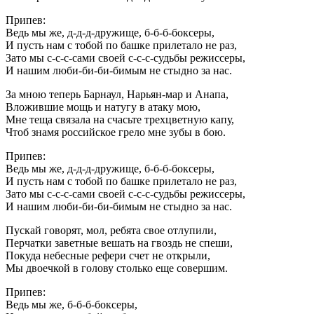
Припев:
Ведь мы же, д-д-д-дружище, б-б-б-боксеры,
И пусть нам с тобой по башке прилетало не раз,
Зато мы с-с-с-сами своей с-с-с-судьбы режиссеры,
И нашим люби-би-би-бимым не стыдно за нас.
За мною теперь Барнаул, Нарьян-мар и Анапа,
Вложившие мощь и натугу в атаку мою,
Мне теща связала на счасьте трехцветную капу,
Чтоб знамя российское грело мне зубы в бою.
Припев:
Ведь мы же, д-д-д-дружище, б-б-б-боксеры,
И пусть нам с тобой по башке прилетало не раз,
Зато мы с-с-с-сами своей с-с-с-судьбы режиссеры,
И нашим люби-би-би-бимым не стыдно за нас.
Пускай говорят, мол, ребята свое отлупили,
Перчатки заветные вешать на гвоздь не спеши,
Покуда небесные рефери счет не открыли,
Мы двоечкой в голову столько еще совершим.
Припев:
Ведь мы же, б-б-б-боксеры,