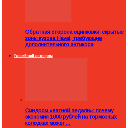
Обратная сторона оцинковки: скрытые
зоны кузова Haval, требующие
дополнительного антикора
Российский автопром
Синдром «ватной педали»: почему
экономия 1000 рублей на тормозных
колодках может…