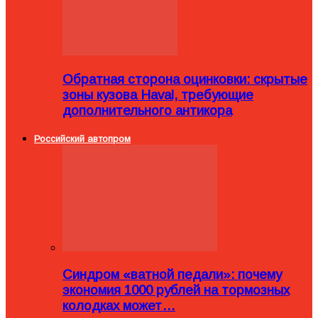
Обратная сторона оцинковки: скрытые
зоны кузова Haval, требующие
дополнительного антикора
Российский автопром
Синдром «ватной педали»: почему
экономия 1000 рублей на тормозных
колодках может…