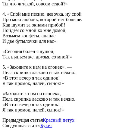
Ты что ж такой, совсем седой?»
4. «Спой мне песню, девочка, ну спой
Про мою любовь, которой нет больше.
Как шумит за окнами прибой!
Пойдем со мной ко мне домой,
Возьмем конфеты, ананас
И две бутылочки для нас».
«Сегодня болен я душой,
Так выпьем же, друзья, со мной!»
5. «Заходите к нам на огонек», —
Пела скрипка ласково и так нежно.
«В этот вечер я так одинок!
Я так промок, налей, сынок!»
«Заходите к нам на огонек», —
Пела скрипка ласково и так нежно.
«В этот вечер я так одинок!
Я так промок, налей, сынок!»
Предыдущая статья
Красный петух
Следующая статья
Букет