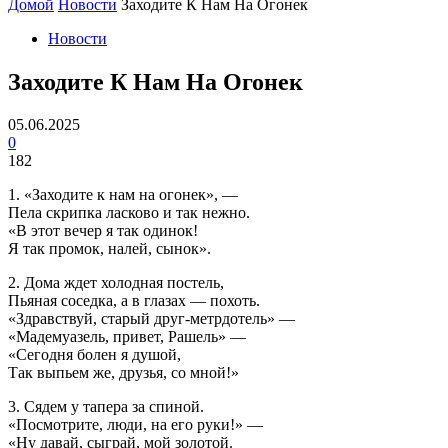
Домой
Новости
Заходите К Нам На Огонек
Новости
Заходите К Нам На Огонек
05.06.2025
0
182
1. «Заходите к нам на огонек», —
Пела скрипка ласково и так нежно.
«В этот вечер я так одинок!
Я так промок, налей, сынок».
2. Дома ждет холодная постель,
Пьяная соседка, а в глазах — похоть.
«Здравствуй, старый друг-метрдотель» —
«Мадемуазель, привет, Рашель» —
«Сегодня болен я душой,
Так выпьем же, друзья, со мной!»
3. Сядем у тапера за спиной.
«Посмотрите, люди, на его руки!» —
«Ну давай, сыграй, мой золотой.