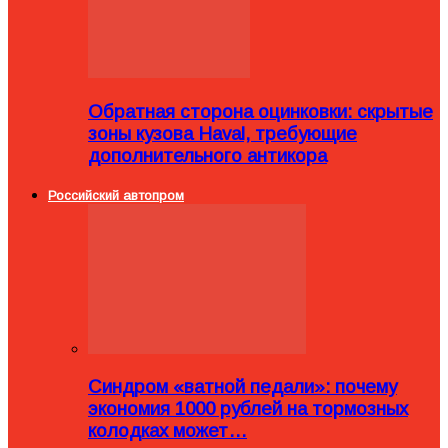
Обратная сторона оцинковки: скрытые
зоны кузова Haval, требующие
дополнительного антикора
Российский автопром
Синдром «ватной педали»: почему
экономия 1000 рублей на тормозных
колодках может…