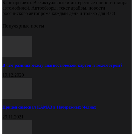
Блог про авто. Все актуальные и интересные новости с мира
автомобилей. Автообзоры, текст драйвы, новости
российского автопрома каждый день и только для Вас!
Популярные посты
В чём разница между диагностической картой и техосмотром?
19.12.2020
Прицеп самосвал КАМАЗ в Набережных Челнах
29.11.2021