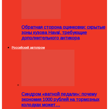
Обратная сторона оцинковки: скрытые
зоны кузова Haval, требующие
дополнительного антикора
Российский автопром
Синдром «ватной педали»: почему
экономия 1000 рублей на тормозных
колодках может…