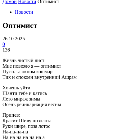
Домой
Новости
Оптимист
Новости
Оптимист
26.10.2025
0
136
Жизнь чистый лист
Мне повезло я — оптимист
Пусть за окном кошмар
Тих и спокоен внутренний Ашрам
Хочешь уйти
Шанти тебе и катись
Лето мираж зимы
Осень реинкарнация весны
Припев:
Красит Шиву позолота
Руки шире, поза лотос
На-на-на-на
На-на-на-на-на-на-а