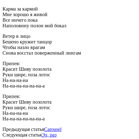
Карма за кармой
Мне хорошо я живой
Все ничего пока
Наполовину полон мой бокал
Ветер в лицо
Бешено кружит танцор
Чтобы назло врагам
Снова восстал поверженный лингам
Припев:
Красит Шиву позолота
Руки шире, поза лотос
На-на-на-на
На-на-на-на-на-на-а
Припев:
Красит Шиву позолота
Руки шире, поза лотос
На-на-на-на
На-на-на-на-на-на-а
Предыдущая статья
Carousel
Следующая статья
Эх, раз