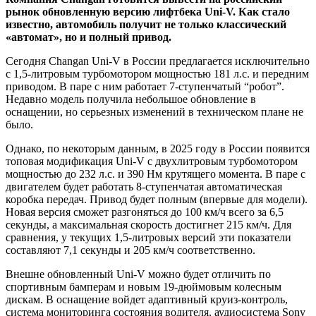
рынок обновленную версию лифтбека Uni-V. Как стало
известно, автомобиль получит не только классический
«автомат», но и полный привод.
Сегодня Changan Uni-V в России предлагается исключительно
с 1,5-литровым турбомотором мощностью 181 л.с. и передним
приводом. В паре с ним работает 7-ступенчатый “робот”.
Недавно модель получила небольшое обновление в
оснащении, но серьезных изменений в техническом плане не
было.
Однако, по некоторым данным, в 2025 году в России появится
топовая модификация Uni-V с двухлитровым турбомотором
мощностью до 232 л.с. и 390 Нм крутящего момента. В паре с
двигателем будет работать 8-ступенчатая автоматическая
коробка передач. Привод будет полным (впервые для модели).
Новая версия сможет разгоняться до 100 км/ч всего за 6,5
секунды, а максимальная скорость достигнет 215 км/ч. Для
сравнения, у текущих 1,5-литровых версий эти показатели
составляют 7,1 секунды и 205 км/ч соответственно.
Внешне обновленный Uni-V можно будет отличить по
спортивным бамперам и новым 19-дюймовым колесным
дискам. В оснащение войдет адаптивный круиз-контроль,
система мониторинга состояния водителя, аудиосистема Sony