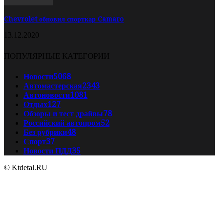
Chevrolet обновил спорткар Camaro
13.12.2020
ПОПУЛЯРНЫЕ КАТЕГОРИИ
Новости
5068
Автомастерская
2343
Автоновости
1081
Отдых
127
Обзоры и тест драйвы
78
Российский автопром
52
Без рубрики
48
Спорт
37
Новости ПДД
35
© Ktdetal.RU