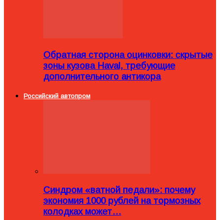
Обратная сторона оцинковки: скрытые
зоны кузова Haval, требующие
дополнительного антикора
Российский автопром
Синдром «ватной педали»: почему
экономия 1000 рублей на тормозных
колодках может…