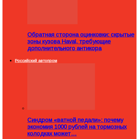
Обратная сторона оцинковки: скрытые
зоны кузова Haval, требующие
дополнительного антикора
Российский автопром
Синдром «ватной педали»: почему
экономия 1000 рублей на тормозных
колодках может…