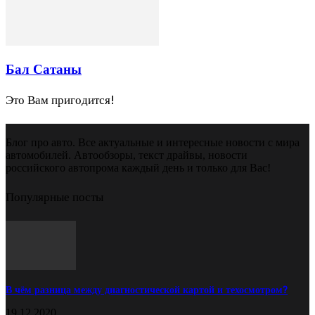
Бал Сатаны
Это Вам пригодится!
Блог про авто. Все актуальные и интересные новости с мира
автомобилей. Автообзоры, текст драйвы, новости
российского автопрома каждый день и только для Вас!
Популярные посты
В чём разница между диагностической картой и техосмотром?
19.12.2020