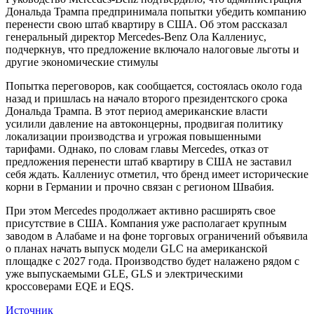
Дональда Трампа предпринимала попытки убедить компанию
перенести свою штаб квартиру в США. Об этом рассказал
генеральный директор Mercedes-Benz Ола Каллениус,
подчеркнув, что предложение включало налоговые льготы и
другие экономические стимулы
Попытка переговоров, как сообщается, состоялась около года
назад и пришлась на начало второго президентского срока
Дональда Трампа. В этот период американские власти
усилили давление на автоконцерны, продвигая политику
локализации производства и угрожая повышенными
тарифами. Однако, по словам главы Mercedes, отказ от
предложения перенести штаб квартиру в США не заставил
себя ждать. Каллениус отметил, что бренд имеет исторические
корни в Германии и прочно связан с регионом Швабия.
При этом Mercedes продолжает активно расширять свое
присутствие в США. Компания уже располагает крупным
заводом в Алабаме и на фоне торговых ограничений объявила
о планах начать выпуск модели GLC на американской
площадке с 2027 года. Производство будет налажено рядом с
уже выпускаемыми GLE, GLS и электрическими
кроссоверами EQE и EQS.
Источник