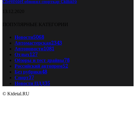
Chevrolet обновил спорткар Camaro
13.12.2020
ПОПУЛЯРНЫЕ КАТЕГОРИИ
Новости
5068
Автомастерская
2343
Автоновости
1081
Отдых
127
Обзоры и тест драйвы
78
Российский автопром
52
Без рубрики
48
Спорт
37
Новости ПДД
35
© Ktdetal.RU