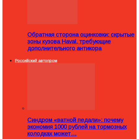
Обратная сторона оцинковки: скрытые
зоны кузова Haval, требующие
дополнительного антикора
Российский автопром
Синдром «ватной педали»: почему
экономия 1000 рублей на тормозных
колодках может…