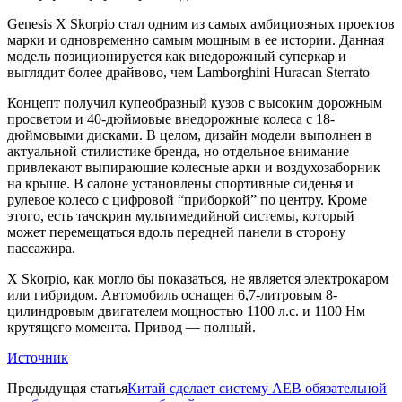
Genesis X Skorpio стал одним из самых амбициозных проектов
марки и одновременно самым мощным в ее истории. Данная
модель позиционируется как внедорожный суперкар и
выглядит более драйвово, чем Lamborghini Huracan Sterrato
Концепт получил купеобразный кузов с высоким дорожным
просветом и 40-дюймовые внедорожные колеса с 18-
дюймовыми дисками. В целом, дизайн модели выполнен в
актуальной стилистике бренда, но отдельное внимание
привлекают выпирающие колесные арки и воздухозаборник
на крыше. В салоне установлены спортивные сиденья и
рулевое колесо с цифровой “приборкой” по центру. Кроме
этого, есть тачскрин мультимедийной системы, который
может перемещаться вдоль передней панели в сторону
пассажира.
X Skorpio, как могло бы показаться, не является электрокаром
или гибридом. Автомобиль оснащен 6,7-литровым 8-
цилиндровым двигателем мощностью 1100 л.с. и 1100 Нм
крутящего момента. Привод — полный.
Источник
Предыдущая статья
Китай сделает систему AEB обязательной