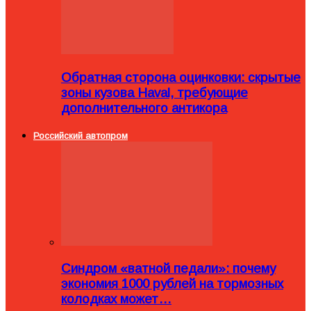
Обратная сторона оцинковки: скрытые
зоны кузова Haval, требующие
дополнительного антикора
Российский автопром
Синдром «ватной педали»: почему
экономия 1000 рублей на тормозных
колодках может…