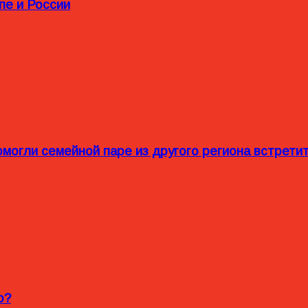
пе и России
омогли семейной паре из другого региона встрет
o?