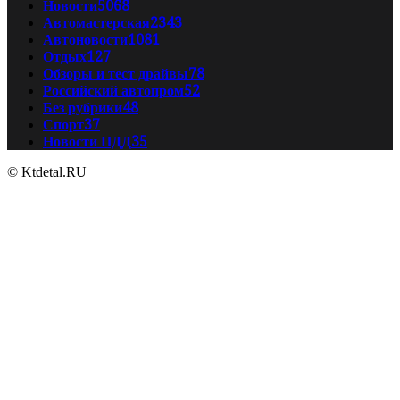
Новости
5068
Автомастерская
2343
Автоновости
1081
Отдых
127
Обзоры и тест драйвы
78
Российский автопром
52
Без рубрики
48
Спорт
37
Новости ПДД
35
© Ktdetal.RU