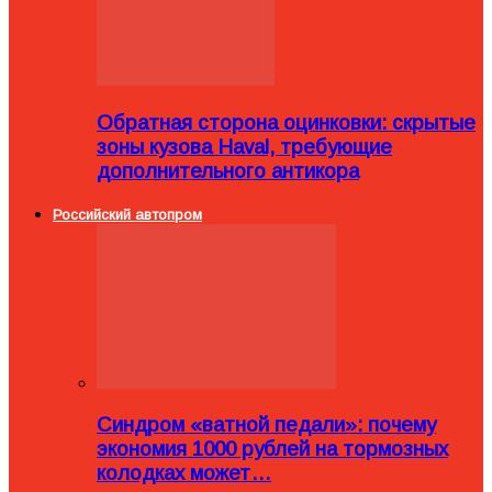
Обратная сторона оцинковки: скрытые
зоны кузова Haval, требующие
дополнительного антикора
Российский автопром
Синдром «ватной педали»: почему
экономия 1000 рублей на тормозных
колодках может…