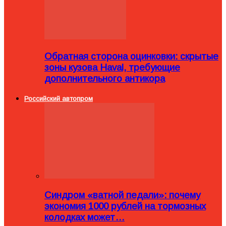
Обратная сторона оцинковки: скрытые
зоны кузова Haval, требующие
дополнительного антикора
Российский автопром
Синдром «ватной педали»: почему
экономия 1000 рублей на тормозных
колодках может…