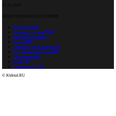
13.12.2020
ПОПУЛЯРНЫЕ КАТЕГОРИИ
Новости
5068
Автомастерская
2343
Автоновости
1081
Отдых
127
Обзоры и тест драйвы
78
Российский автопром
52
Без рубрики
48
Спорт
37
Новости ПДД
35
© Ktdetal.RU