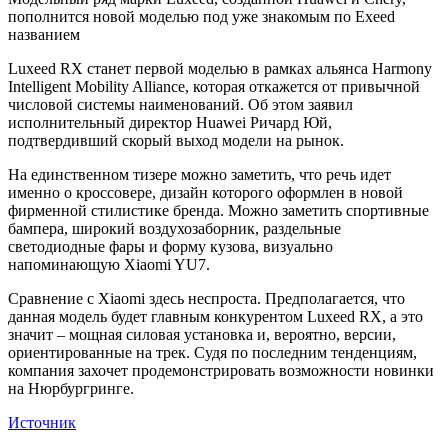
пополнится новой моделью под уже знакомым по Exeed
названием
Luxeed RX станет первой моделью в рамках альянса Harmony
Intelligent Mobility Alliance, которая откажется от привычной
числовой системы наименований. Об этом заявил
исполнительный директор Huawei Ричард Юй,
подтвердивший скорый выход модели на рынок.
На единственном тизере можно заметить, что речь идет
именно о кроссовере, дизайн которого оформлен в новой
фирменной стилистике бренда. Можно заметить спортивные
бампера, широкий воздухозаборник, раздельные
светодиодные фары и форму кузова, визуально
напоминающую Xiaomi YU7.
Сравнение с Xiaomi здесь неспроста. Предполагается, что
данная модель будет главным конкурентом Luxeed RX, а это
значит – мощная силовая установка и, вероятно, версии,
ориентированные на трек. Судя по последним тенденциям,
компания захочет продемонстрировать возможности новинки
на Нюрбургринге.
Источник