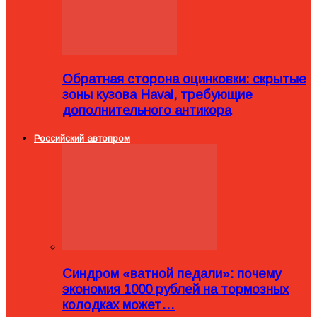
Обратная сторона оцинковки: скрытые
зоны кузова Haval, требующие
дополнительного антикора
Российский автопром
Синдром «ватной педали»: почему
экономия 1000 рублей на тормозных
колодках может…