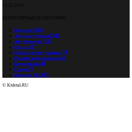
13.12.2020
ПОПУЛЯРНЫЕ КАТЕГОРИИ
Новости
5068
Автомастерская
2343
Автоновости
1081
Отдых
127
Обзоры и тест драйвы
78
Российский автопром
52
Без рубрики
48
Спорт
37
Новости ПДД
35
© Ktdetal.RU