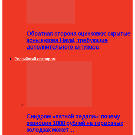
Обратная сторона оцинковки: скрытые
зоны кузова Haval, требующие
дополнительного антикора
Российский автопром
Синдром «ватной педали»: почему
экономия 1000 рублей на тормозных
колодках может…