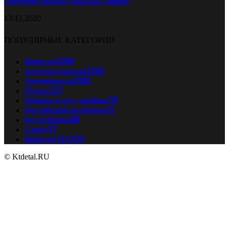
Chevrolet обновил спорткар Camaro
13.12.2020
ПОПУЛЯРНЫЕ КАТЕГОРИИ
Новости
5068
Автомастерская
2343
Автоновости
1081
Отдых
127
Обзоры и тест драйвы
78
Российский автопром
52
Без рубрики
48
Спорт
37
Новости ПДД
35
© Ktdetal.RU