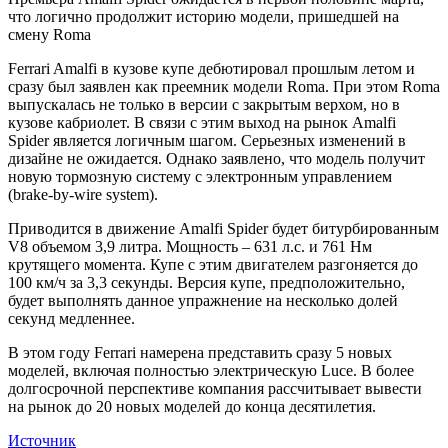
что логично продолжит историю модели, пришедшей на
смену Roma
Ferrari Amalfi в кузове купе дебютировал прошлым летом и
сразу был заявлен как преемник модели Roma. При этом Roma
выпускалась не только в версии с закрытым верхом, но в
кузове кабриолет. В связи с этим выход на рынок Amalfi
Spider является логичным шагом. Серьезных изменений в
дизайне не ожидается. Однако заявлено, что модель получит
новую тормозную систему с электронным управлением
(brake-by-wire system).
Приводится в движение Amalfi Spider будет битурбированным
V8 объемом 3,9 литра. Мощность – 631 л.с. и 761 Нм
крутящего момента. Купе с этим двигателем разгоняется до
100 км/ч за 3,3 секунды. Версия купе, предположительно,
будет выполнять данное упражнение на несколько долей
секунд медленнее.
В этом году Ferrari намерена представить сразу 5 новых
моделей, включая полностью электрическую Luce. В более
долгосрочной перспективе компания рассчитывает вывести
на рынок до 20 новых моделей до конца десятилетия.
Источник