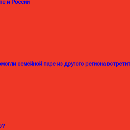
пе и России
омогли семейной паре из другого региона встрет
o?