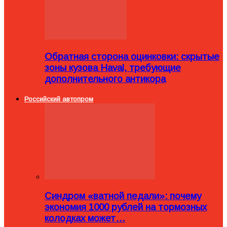
Обратная сторона оцинковки: скрытые
зоны кузова Haval, требующие
дополнительного антикора
Российский автопром
Синдром «ватной педали»: почему
экономия 1000 рублей на тормозных
колодках может…