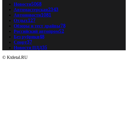
Новости
5068
Автомастерская
2343
Автоновости
1081
Отдых
127
Обзоры и тест драйвы
78
Российский автопром
52
Без рубрики
48
Спорт
37
Новости ПДД
35
© Ktdetal.RU