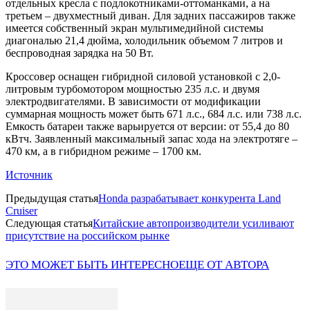
отдельных кресла с подлокотниками-оттоманками, а на
третьем – двухместный диван. Для задних пассажиров также
имеется собственный экран мультимедийной системы
диагональю 21,4 дюйма, холодильник объемом 7 литров и
беспроводная зарядка на 50 Вт.
Кроссовер оснащен гибридной силовой установкой с 2,0-
литровым турбомотором мощностью 235 л.с. и двумя
электродвигателями. В зависимости от модификации
суммарная мощность может быть 671 л.с., 684 л.с. или 738 л.с.
Емкость батареи также варьируется от версии: от 55,4 до 80
кВтч. Заявленный максимальный запас хода на электротяге –
470 км, а в гибридном режиме – 1700 км.
Источник
Предыдущая статья
Honda разрабатывает конкурента Land
Cruiser
Следующая статья
Китайские автопроизводители усиливают
присутствие на российском рынке
ЭТО МОЖЕТ БЫТЬ ИНТЕРЕСНО
ЕЩЕ ОТ АВТОРА