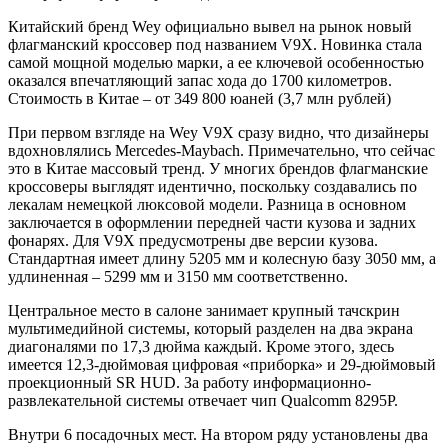
Китайский бренд Wey официально вывел на рынок новый
флагманский кроссовер под названием V9X. Новинка стала
самой мощной моделью марки, а ее ключевой особенностью
оказался впечатляющий запас хода до 1700 километров.
Стоимость в Китае – от 349 800 юаней (3,7 млн рублей)
При первом взгляде на Wey V9X сразу видно, что дизайнеры
вдохновлялись Mercedes-Maybach. Примечательно, что сейчас
это в Китае массовый тренд. У многих брендов флагманские
кроссоверы выглядят идентично, поскольку создавались по
лекалам немецкой люксовой модели. Разница в основном
заключается в оформлении передней части кузова и задних
фонарях. Для V9X предусмотрены две версии кузова.
Стандартная имеет длину 5205 мм и колесную базу 3050 мм, а
удлиненная – 5299 мм и 3150 мм соответственно.
Центральное место в салоне занимает крупный тачскрин
мультимедийной системы, который разделен на два экрана
диагоналями по 17,3 дюйма каждый. Кроме этого, здесь
имеется 12,3-дюймовая цифровая «приборка» и 29-дюймовый
проекционный SR HUD. За работу информационно-
развлекательной системы отвечает чип Qualcomm 8295P.
Внутри 6 посадочных мест. На втором ряду установлены два