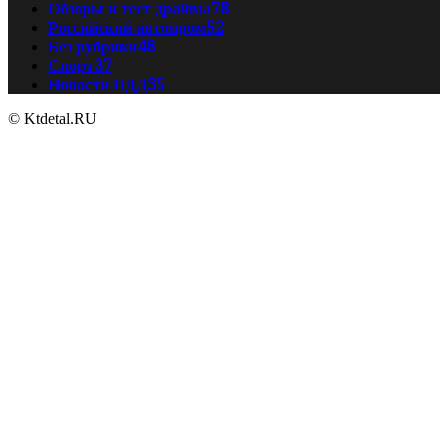
Обзоры и тест драйвы
78
Российский автопром
52
Без рубрики
48
Спорт
37
Новости ПДД
35
© Ktdetal.RU