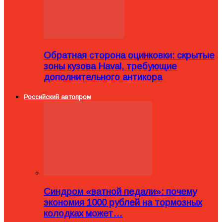
Обратная сторона оцинковки: скрытые
зоны кузова Haval, требующие
дополнительного антикора
Российский автопром
Синдром «ватной педали»: почему
экономия 1000 рублей на тормозных
колодках может…