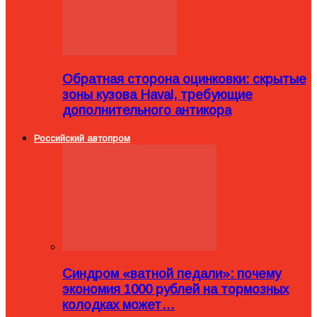
Обратная сторона оцинковки: скрытые
зоны кузова Haval, требующие
дополнительного антикора
Российский автопром
Синдром «ватной педали»: почему
экономия 1000 рублей на тормозных
колодках может…