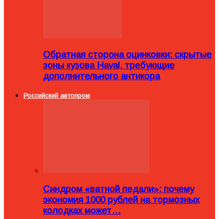
Обратная сторона оцинковки: скрытые
зоны кузова Haval, требующие
дополнительного антикора
Российский автопром
Синдром «ватной педали»: почему
экономия 1000 рублей на тормозных
колодках может…