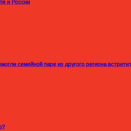
пе и России
омогли семейной паре из другого региона встрет
o?