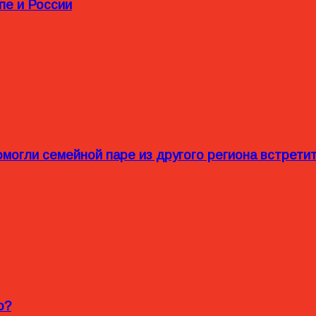
пе и России
омогли семейной паре из другого региона встрет
o?