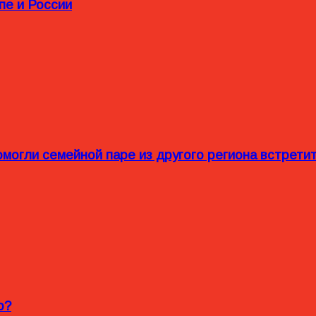
пе и России
омогли семейной паре из другого региона встрет
o?