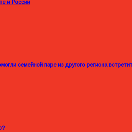
пе и России
омогли семейной паре из другого региона встрет
o?