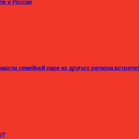
пе и России
омогли семейной паре из другого региона встрет
o?