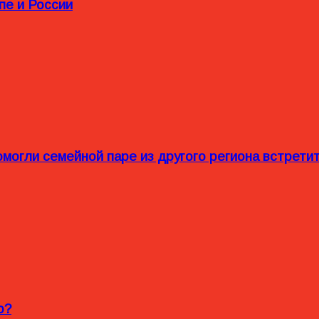
пе и России
омогли семейной паре из другого региона встрет
o?