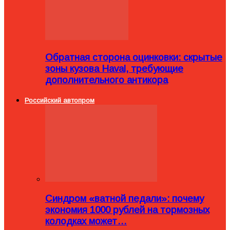
Обратная сторона оцинковки: скрытые
зоны кузова Haval, требующие
дополнительного антикора
Российский автопром
Синдром «ватной педали»: почему
экономия 1000 рублей на тормозных
колодках может…