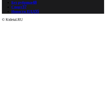
Без рубрики
48
Спорт
37
Новости ПДД
35
© Ktdetal.RU