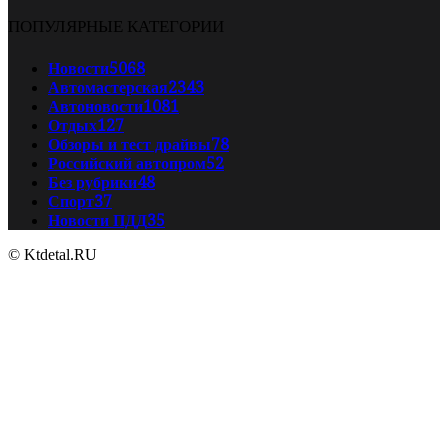
ПОПУЛЯРНЫЕ КАТЕГОРИИ
Новости
5068
Автомастерская
2343
Автоновости
1081
Отдых
127
Обзоры и тест драйвы
78
Российский автопром
52
Без рубрики
48
Спорт
37
Новости ПДД
35
© Ktdetal.RU