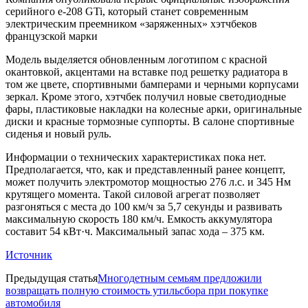
серийного e-208 GTi, который станет современным
электрическим преемником «заряженных» хэтчбеков
французской марки
Модель выделяется обновленным логотипом с красной
окантовкой, акцентами на вставке под решетку радиатора в
том же цвете, спортивными бамперами и черными корпусами
зеркал. Кроме этого, хэтчбек получил новые светодиодные
фары, пластиковые накладки на колесные арки, оригинальные
диски и красные тормозные суппорты. В салоне спортивные
сиденья и новый руль.
Информации о технических характеристиках пока нет.
Предполагается, что, как и представленный ранее концепт,
может получить электромотор мощностью 276 л.с. и 345 Нм
крутящего момента. Такой силовой агрегат позволяет
разгоняться с места до 100 км/ч за 5,7 секунды и развивать
максимальную скорость 180 км/ч. Емкость аккумулятора
составит 54 кВт·ч. Максимальный запас хода – 375 км.
Источник
Предыдущая статья
Многодетным семьям предложили
возвращать полную стоимость утильсбора при покупке
автомобиля