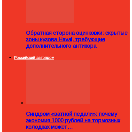
Обратная сторона оцинковки: скрытые
зоны кузова Haval, требующие
дополнительного антикора
Российский автопром
Синдром «ватной педали»: почему
экономия 1000 рублей на тормозных
колодках может…