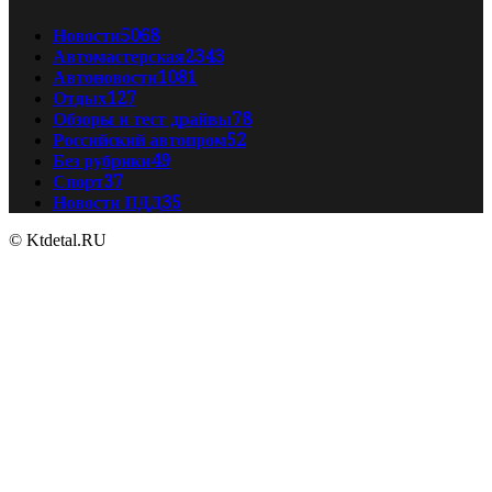
Новости
5068
Автомастерская
2343
Автоновости
1081
Отдых
127
Обзоры и тест драйвы
78
Российский автопром
52
Без рубрики
49
Спорт
37
Новости ПДД
35
© Ktdetal.RU