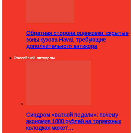
Обратная сторона оцинковки: скрытые
зоны кузова Haval, требующие
дополнительного антикора
Российский автопром
Синдром «ватной педали»: почему
экономия 1000 рублей на тормозных
колодках может…