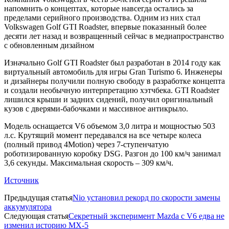
напомнить о концептах, которые навсегда остались за
пределами серийного производства. Одним из них стал
Volkswagen Golf GTI Roadster, впервые показанный более
десяти лет назад и возвращенный сейчас в медиапространство
с обновленным дизайном
Изначально Golf GTI Roadster был разработан в 2014 году как
виртуальный автомобиль для игры Gran Turismo 6. Инженеры
и дизайнеры получили полную свободу в разработке концепта
и создали необычную интерпретацию хэтчбека. GTI Roadster
лишился крыши и задних сидений, получил оригинальный
кузов с дверями-бабочками и массивное антикрыло.
Модель оснащается V6 объемом 3,0 литра и мощностью 503
л.с. Крутящий момент передавался на все четыре колеса
(полный привод 4Motion) через 7-ступенчатую
роботизированную коробку DSG. Разгон до 100 км/ч занимал
3,6 секунды. Максимальная скорость – 309 км/ч.
Источник
Предыдущая статья
Nio установил рекорд по скорости замены
аккумулятора
Следующая статья
Секретный эксперимент Mazda с V6 едва не
изменил историю MX-5