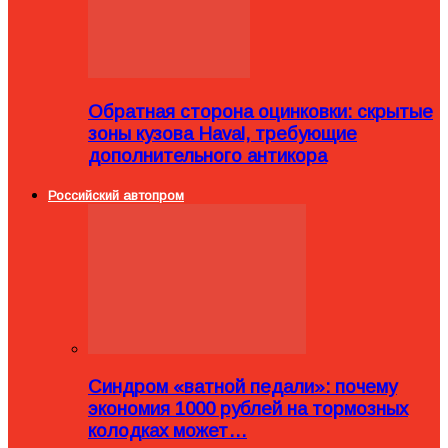
Обратная сторона оцинковки: скрытые
зоны кузова Haval, требующие
дополнительного антикора
Российский автопром
Синдром «ватной педали»: почему
экономия 1000 рублей на тормозных
колодках может…