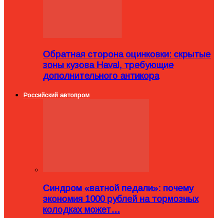
Обратная сторона оцинковки: скрытые
зоны кузова Haval, требующие
дополнительного антикора
Российский автопром
Синдром «ватной педали»: почему
экономия 1000 рублей на тормозных
колодках может…