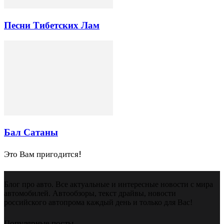
Песни Тибетских Лам
Бал Сатаны
Это Вам пригодится!
Блог про авто. Все актуальные и интересные новости с мира
автомобилей. Автообзоры, текст драйвы, новости
российского автопрома каждый день и только для Вас!
Популярные посты