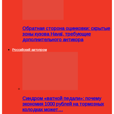
Обратная сторона оцинковки: скрытые
зоны кузова Haval, требующие
дополнительного антикора
Российский автопром
Синдром «ватной педали»: почему
экономия 1000 рублей на тормозных
колодках может…