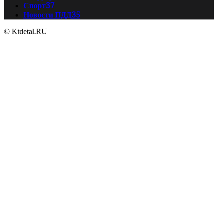
Спорт
37
Новости ПДД
35
© Ktdetal.RU