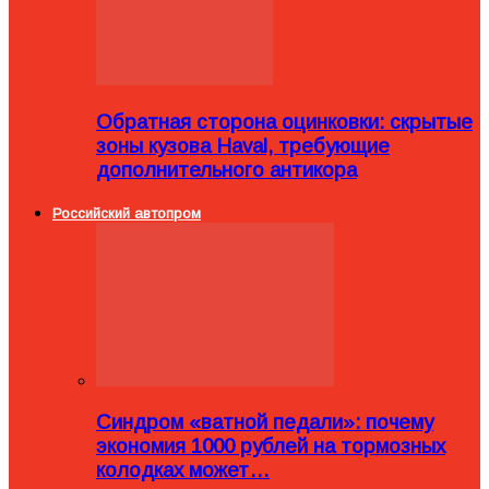
Обратная сторона оцинковки: скрытые
зоны кузова Haval, требующие
дополнительного антикора
Российский автопром
Синдром «ватной педали»: почему
экономия 1000 рублей на тормозных
колодках может…