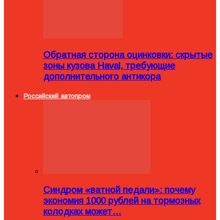
Обратная сторона оцинковки: скрытые
зоны кузова Haval, требующие
дополнительного антикора
Российский автопром
Синдром «ватной педали»: почему
экономия 1000 рублей на тормозных
колодках может…