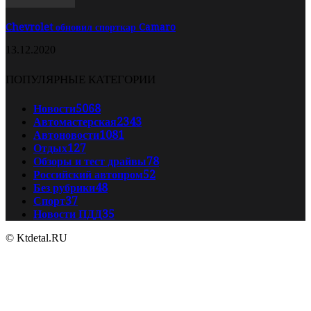
Chevrolet обновил спорткар Camaro
13.12.2020
ПОПУЛЯРНЫЕ КАТЕГОРИИ
Новости
5068
Автомастерская
2343
Автоновости
1081
Отдых
127
Обзоры и тест драйвы
78
Российский автопром
52
Без рубрики
48
Спорт
37
Новости ПДД
35
© Ktdetal.RU