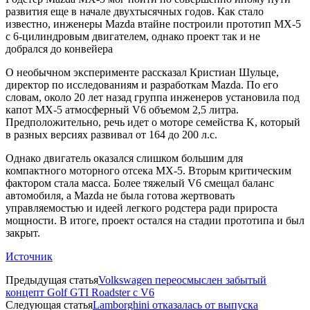
развития еще в начале двухтысячных годов. Как стало
известно, инженеры Mazda втайне построили прототип MX-5
с 6-цилиндровым двигателем, однако проект так и не
добрался до конвейера
О необычном эксперименте рассказал Кристиан Шульце,
директор по исследованиям и разработкам Mazda. По его
словам, около 20 лет назад группа инженеров установила под
капот MX-5 атмосферный V6 объемом 2,5 литра.
Предположительно, речь идет о моторе семейства K, который
в разных версиях развивал от 164 до 200 л.с.
Однако двигатель оказался слишком большим для
компактного моторного отсека MX-5. Вторым критическим
фактором стала масса. Более тяжелый V6 смещал баланс
автомобиля, а Mazda не была готова жертвовать
управляемостью и идеей легкого родстера ради прироста
мощности. В итоге, проект остался на стадии прототипа и был
закрыт.
Источник
Предыдущая статья
Volkswagen переосмыслен забытый
концепт Golf GTI Roadster с V6
Следующая статья
Lamborghini отказалась от выпуска