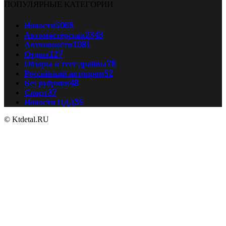
ПОПУЛЯРНЫЕ КАТЕГОРИИ
Новости
5068
Автомастерская
2343
Автоновости
1081
Отдых
127
Обзоры и тест драйвы
78
Российский автопром
52
Без рубрики
48
Спорт
37
Новости ПДД
35
© Ktdetal.RU