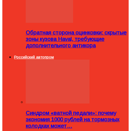
Обратная сторона оцинковки: скрытые
зоны кузова Haval, требующие
дополнительного антикора
Российский автопром
Синдром «ватной педали»: почему
экономия 1000 рублей на тормозных
колодках может…