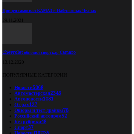
Прицеп самосвал КАМАЗ в Набережных Челнах
29.11.2021
Chevrolet обновил спорткар Camaro
13.12.2020
ПОПУЛЯРНЫЕ КАТЕГОРИИ
Новости
5068
Автомастерская
2343
Автоновости
1081
Отдых
127
Обзоры и тест драйвы
78
Российский автопром
52
Без рубрики
48
Спорт
37
Новости ПДД
35