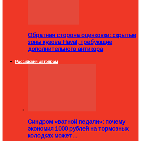
Обратная сторона оцинковки: скрытые
зоны кузова Haval, требующие
дополнительного антикора
Российский автопром
Синдром «ватной педали»: почему
экономия 1000 рублей на тормозных
колодках может…