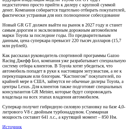
недостаточно просто прийти к дилеру с крупной суммой
денег. Компания собирается тщательно отбирать покупателей,
фактически устраивая для них полноценное собеседование
Новый GR GT должен выйти на рынок в 2027 году и станет
самым дорогим и эксклюзивным дорожным автомобилем
марки Toyota за последние годы. По предварительным
данным, цена суперкара превысит 220 тысяч долларов (15,7
млн рублей).
Как рассказал руководитель спортивной программы Gazoo
Racing Джефф Бол, компания уже разрабатывает специальную
систему отбора клиентов. В Toyota хотят убедиться, что
автомобиль попадет в руки к настоящим энтузиастам, а не к
перекупщикам или блогерам. “Кастингом” покупателей, по
крайней мере в США, займутся не обычные дилеры Toyota, а
центры Lexus. Для клиентов также подготовят специальных
консультантов GR Meister, которые будут сопровождать
владельца на всех этапах владения автомобилем.
Суперкар получит гибридную силовую установку на базе 4,0-
литрового V8 с двойным турбонаддувом. Суммарная
мощность составит 641 л.с., а крутящий момент – 850 Нм.
Источник