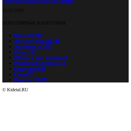
Chevrolet обновил спорткар Camaro
13.12.2020
ПОПУЛЯРНЫЕ КАТЕГОРИИ
Новости
5069
Автомастерская
2343
Автоновости
1081
Отдых
127
Обзоры и тест драйвы
78
Российский автопром
52
Без рубрики
49
Спорт
37
Новости ПДД
35
© Ktdetal.RU