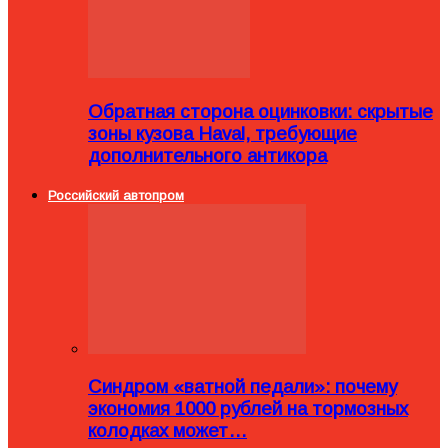
Обратная сторона оцинковки: скрытые
зоны кузова Haval, требующие
дополнительного антикора
Российский автопром
Синдром «ватной педали»: почему
экономия 1000 рублей на тормозных
колодках может…