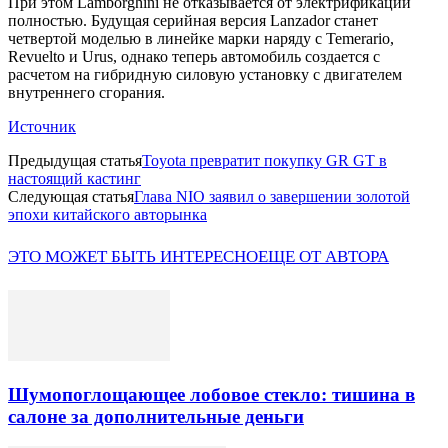
При этом Lamborghini не отказывается от электрификации
полностью. Будущая серийная версия Lanzador станет
четвертой моделью в линейке марки наряду с Temerario,
Revuelto и Urus, однако теперь автомобиль создается с
расчетом на гибридную силовую установку с двигателем
внутреннего сгорания.
Источник
Предыдущая статья
Toyota превратит покупку GR GT в
настоящий кастинг
Следующая статья
Глава NIO заявил о завершении золотой
эпохи китайского авторынка
ЭТО МОЖЕТ БЫТЬ ИНТЕРЕСНО
ЕЩЕ ОТ АВТОРА
Шумопоглощающее лобовое стекло: тишина в
салоне за дополнительные деньги