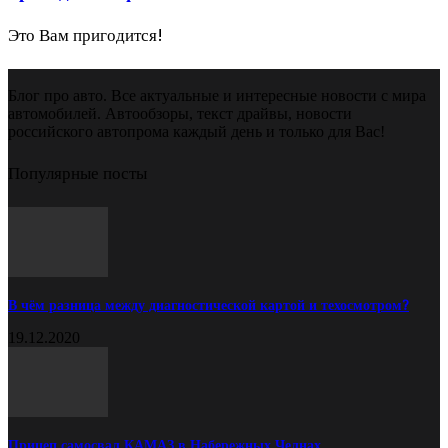
Это Вам пригодится!
Блог про авто. Все актуальные и интересные новости с мира
автомобилей. Автообзоры, текст драйвы, новости
российского автопрома каждый день и только для Вас!
Популярные посты
В чём разница между диагностической картой и техосмотром?
19.12.2020
Прицеп самосвал КАМАЗ в Набережных Челнах