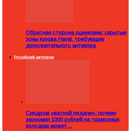
Обратная сторона оцинковки: скрытые
зоны кузова Haval, требующие
дополнительного антикора
Российский автопром
Синдром «ватной педали»: почему
экономия 1000 рублей на тормозных
колодках может…