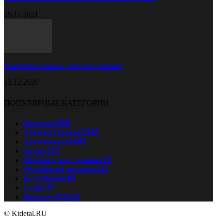
29.11.2021
Chevrolet обновил спорткар Camaro
13.12.2020
ПОПУЛЯРНЫЕ КАТЕГОРИИ
Новости
5068
Автомастерская
2343
Автоновости
1081
Отдых
127
Обзоры и тест драйвы
78
Российский автопром
52
Без рубрики
48
Спорт
37
Новости ПДД
35
© Ktdetal.RU