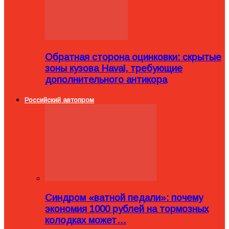
Обратная сторона оцинковки: скрытые
зоны кузова Haval, требующие
дополнительного антикора
Российский автопром
Синдром «ватной педали»: почему
экономия 1000 рублей на тормозных
колодках может…