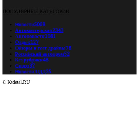
ПОПУЛЯРНЫЕ КАТЕГОРИИ
Новости
5068
Автомастерская
2343
Автоновости
1081
Отдых
127
Обзоры и тест драйвы
78
Российский автопром
52
Без рубрики
48
Спорт
37
Новости ПДД
35
© Ktdetal.RU