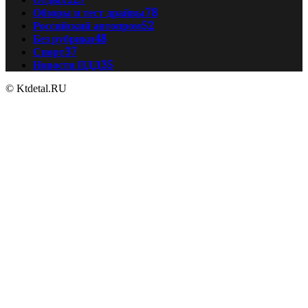
Обзоры и тест драйвы
78
Российский автопром
52
Без рубрики
48
Спорт
37
Новости ПДД
35
© Ktdetal.RU