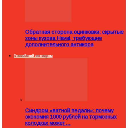
Обратная сторона оцинковки: скрытые
зоны кузова Haval, требующие
дополнительного антикора
Российский автопром
Синдром «ватной педали»: почему
экономия 1000 рублей на тормозных
колодках может…